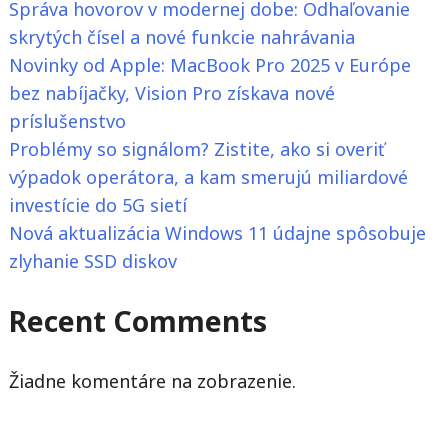
Správa hovorov v modernej dobe: Odhaľovanie
postaviť
skrytých čísel a nové funkcie nahrávania
za
Novinky od Apple: MacBook Pro 2025 v Európe
cenu
bez nabíjačky, Vision Pro získava nové
PS5
príslušenstvo
Pro?"
Problémy so signálom? Zistite, ako si overiť
výpadok operátora, a kam smerujú miliardové
investície do 5G sietí
Nová aktualizácia Windows 11 údajne spôsobuje
zlyhanie SSD diskov
Recent Comments
Žiadne komentáre na zobrazenie.