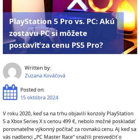
PlayStation 5 Pro vs. PC: Akú
zostavu PC si môžete
postaviť za cenu PS5 Pro?
Written by:
Zuzana Kováčová
Posted on:
15 októbra 2024
V roku 2020, keď sa na trhu objavili konzoly PlayStation
5 a Xbox Series X s cenou 499 €, nebolo možné poskladať
porovnateľne výkonný počítač za rovnakú cenu. Aj keď sa
vás nadšenci „PC Master Race“ snažili presvedčiť o