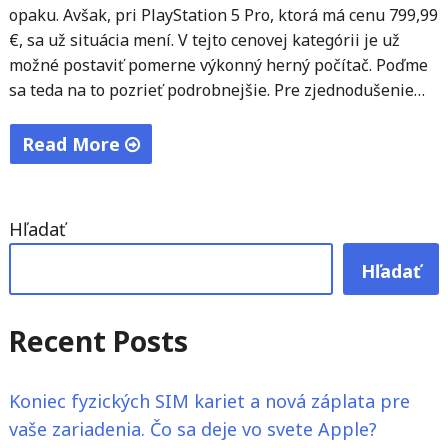
opaku. Avšak, pri PlayStation 5 Pro, ktorá má cenu 799,99
€, sa už situácia mení. V tejto cenovej kategórii je už
možné postaviť pomerne výkonný herný počítač. Poďme
sa teda na to pozrieť podrobnejšie. Pre zjednodušenie…
Read More
"PlayStation
5
Hľadať
Pro
vs.
Hľadať
PC:
Akú
Recent Posts
zostavu
PC
Koniec fyzických SIM kariet a nová záplata pre
si
vaše zariadenia. Čo sa deje vo svete Apple?
môžete