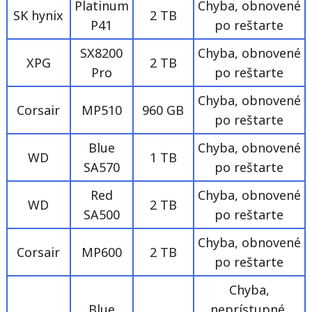
Platinum
Chyba, obnovené
SK hynix
2 TB
P41
po reštarte
SX8200
Chyba, obnovené
XPG
2 TB
Pro
po reštarte
Chyba, obnovené
Corsair
MP510
960 GB
po reštarte
Blue
Chyba, obnovené
WD
1 TB
SA570
po reštarte
Red
Chyba, obnovené
WD
2 TB
SA500
po reštarte
Chyba, obnovené
Corsair
MP600
2 TB
po reštarte
Chyba,
Blue
neprístupné,