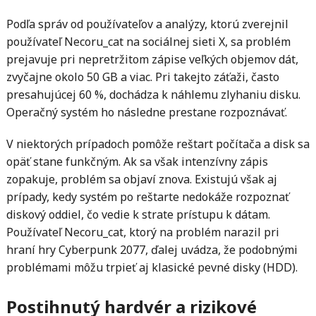
Podľa správ od používateľov a analýzy, ktorú zverejnil
používateľ Necoru_cat na sociálnej sieti X, sa problém
prejavuje pri nepretržitom zápise veľkých objemov dát,
zvyčajne okolo 50 GB a viac. Pri takejto záťaži, často
presahujúcej 60 %, dochádza k náhlemu zlyhaniu disku.
Operačný systém ho následne prestane rozpoznávať.
V niektorých prípadoch pomôže reštart počítača a disk sa
opäť stane funkčným. Ak sa však intenzívny zápis
zopakuje, problém sa objaví znova. Existujú však aj
prípady, kedy systém po reštarte nedokáže rozpoznať
diskový oddiel, čo vedie k strate prístupu k dátam.
Používateľ Necoru_cat, ktorý na problém narazil pri
hraní hry Cyberpunk 2077, ďalej uvádza, že podobnými
problémami môžu trpieť aj klasické pevné disky (HDD).
Postihnutý hardvér a rizikové