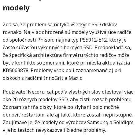
modely
Zdá sa, že problém sa netýka všetkých SSD diskov
rovnako. Najviac ohrozené sú modely využívajúce radiče
od spoločnosti Phison, najmä typ PS5012-E12, ktorý je
často súčasťou výkonných herných SSD. Predpokladá sa,
že špecifická architektúra firmvéru týchto radičov môže
byť v konflikte so zmenami, ktoré priniesla aktualizácia
KB5063878. Problémy však boli zaznamenané aj pri
diskoch s radičmi InnoGrit a Maxio.
Používateľ Necoru_cat podľa vlastných slov otestoval viac
ako 20 rôznych modelov SSD, aby zistil rozsah problému.
Zoznam zahŕňa disky, ktoré po zlyhaní bolo možné
obnoviť reštartom, ale aj také, ktoré zostali neprístupné.
Zaujímavé je, že modely od výrobcov Samsung a Solidigm
v jeho testoch nevykazovali žiadne problémy.