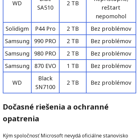
WD
2 TB
SA510
reštart
nepomohol
Solidigm
P44 Pro
2 TB
Bez problémov
Samsung
990 PRO
2 TB
Bez problémov
Samsung
980 PRO
2 TB
Bez problémov
Samsung
870 EVO
1 TB
Bez problémov
Black
WD
2 TB
Bez problémov
SN7100
Dočasné riešenia a ochranné
opatrenia
Kým spoločnosť Microsoft nevydá oficiálne stanovisko