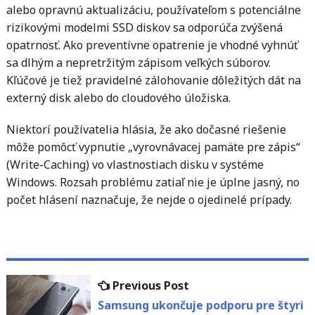
alebo opravnú aktualizáciu, používateľom s potenciálne
rizikovými modelmi SSD diskov sa odporúča zvýšená
opatrnosť. Ako preventívne opatrenie je vhodné vyhnúť
sa dlhým a nepretržitým zápisom veľkých súborov.
Kľúčové je tiež pravidelné zálohovanie dôležitých dát na
externý disk alebo do cloudového úložiska.
Niektorí používatelia hlásia, že ako dočasné riešenie
môže pomôcť vypnutie „vyrovnávacej pamäte pre zápis“
(Write-Caching) vo vlastnostiach disku v systéme
Windows. Rozsah problému zatiaľ nie je úplne jasný, no
počet hlásení naznačuje, že nejde o ojedinelé prípady.
Navigácia
Previous
Previous Post
v
post:
Samsung ukončuje podporu pre štyri