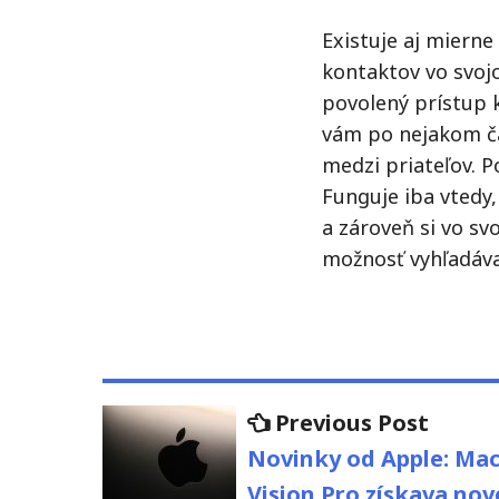
Existuje aj mierne 
kontaktov vo svoj
povolený prístup 
vám po nejakom č
medzi priateľov. P
Funguje iba vtedy,
a zároveň si vo s
možnosť vyhľadáva
Navigácia
Previo
Previous Post
post:
v
Novinky od Apple: Mac
Vision Pro získava nov