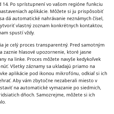
14. Po sprístupnení vo vašom regióne funkciu
astaveniach aplikácie. Môžete si ju prispôsobiť
ť sa dá automatické nahrávanie neznámych čísel,
vytvoriť vlastný zoznam konkrétnych kontaktov,
nam spustí vždy.
ia je celý proces transparentný. Pred samotným
a zaznie hlasové upozornenie, ktoré jasne
any na linke. Proces môžete navyše kedykoľvek
núť. Všetky záznamy sa ukladajú priamo na
ke aplikácie pod ikonou mikrofónu, odkiaľ si ich
ehrať. Aby vám zbytočne nezaberali miesto v
astaviť na automatické vymazanie po siedmich,
ridsiatich dňoch. Samozrejme, môžete si ich
lo.