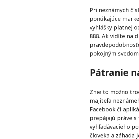
Pri neznámych čísl
ponúkajúce market
vyhlášky platnej o
888. Ak vidíte na d
pravdepodobnosťo
pokojným svedomí
Pátranie n
Znie to možno tro
majiteľa neznámeho
Facebook či apliká
prepájajú práve s 
vyhľadávacieho po
človeka a záhada j