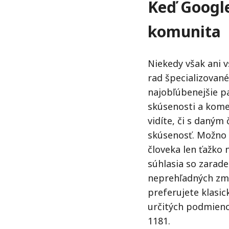
Keď Google
komunita
Niekedy však ani 
rad špecializované
najobľúbenejšie pa
skúsenosti a komen
vidíte, či s daným
skúsenosť. Možno 
človeka len ťažko 
súhlasia so zara
neprehľadných zm
preferujete klasick
určitých podmieno
1181.