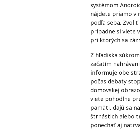
systémom Android 
nájdete priamo v n
podľa seba. Zvoli
prípadne si viete 
pri ktorých sa záz
Z hľadiska súkrom
začatím nahrávani
informuje obe str
počas debaty stop
domovskej obrazov
viete pohodlne pr
pamäti, dajú sa n
štrnástich alebo t
ponechať aj natrva