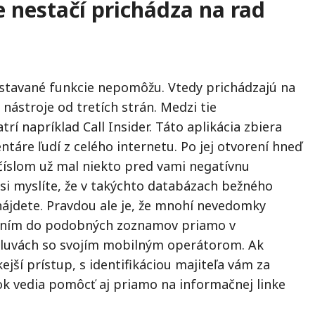
 nestačí prichádza na rad
vstavané funkcie nepomôžu. Vtedy prichádzajú na
 nástroje od tretích strán. Medzi tie
trí napríklad Call Insider. Táto aplikácia zbiera
táre ľudí z celého internetu. Po jej otvorení hneď
 číslom už mal niekto pred vami negatívnu
si myslíte, že v takýchto databázach bežného
nájdete. Pravdou ale je, že mnohí nevedomky
dením do podobných zoznamov priamo v
luvách so svojím mobilným operátorom. Ak
ejší prístup, s identifikáciou majiteľa vám za
k vedia pomôcť aj priamo na informačnej linke