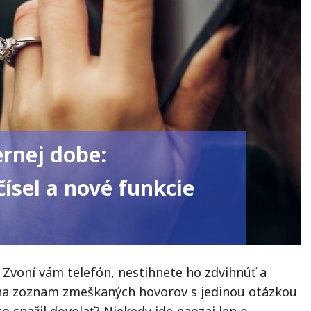
rnej dobe:
ísel a nové funkcie
 Zvoní vám telefón, nestihnete ho zdvihnúť a
na zoznam zmeškaných hovorov s jedinou otázkou
to snažil dovolať? Niekedy ide naozaj len o