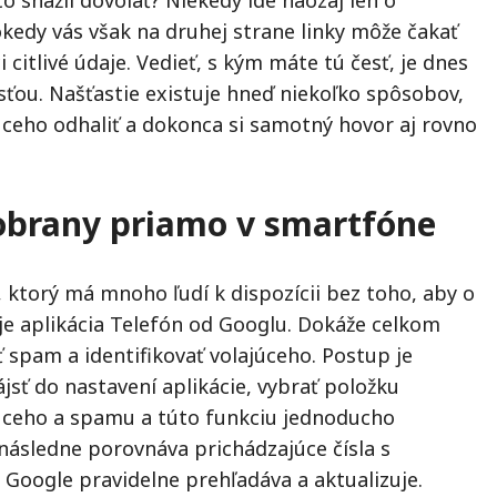
kedy vás však na druhej strane linky môže čakať
 citlivé údaje. Vedieť, s kým máte tú česť, je dnes
ťou. Našťastie existuje hneď niekoľko spôsobov,
úceho odhaliť a dokonca si samotný hovor aj rovno
 obrany priamo v smartfóne
ktorý má mnoho ľudí k dispozícii bez toho, aby o
 je aplikácia Telefón od Googlu. Dokáže celkom
ať spam a identifikovať volajúceho. Postup je
ájsť do nastavení aplikácie, vybrať položku
ajúceho a spamu a túto funkciu jednoducho
následne porovnáva prichádzajúce čísla s
 Google pravidelne prehľadáva a aktualizuje.