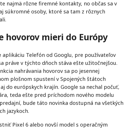
íte najmä rôzne firemné kontakty, no občas sa v
j súkromné osoby, ktoré sa tam z rôznych
li.
 hovorov mieri do Európy
aplikáciu Telefón od Googlu, pre používateľov
a práve v týchto dňoch stáva ešte užitočnejšou.
nkcia nahrávania hovorov sa po jesennej
nom plošnom spustení v Spojených štátoch
 aj do európskych krajín. Google sa nechal počuť,
ára, teda ešte pred príchodom nového modelu
 predajní, bude táto novinka dostupná na všetkých
ch jazykoch.
stniť Pixel 6 alebo novší model s operačným