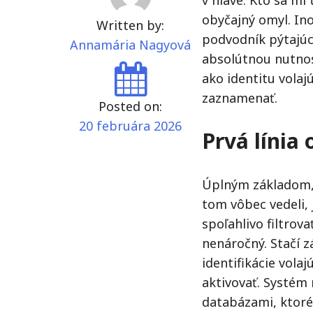
obyčajný omyl. Ino
Written by:
podvodník pýtajúci
Annamária Nagyová
absolútnou nutnos
ako identitu volaj
zaznamenať.
Posted on:
20 februára 2026
Prvá línia
Úplným základom, 
tom vôbec vedeli,
spoľahlivo filtrov
nenáročný. Stačí z
identifikácie vol
aktivovať. Systém 
databázami, ktoré