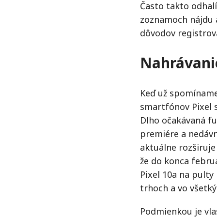
Často takto odhal
zoznamoch nájdu a
dôvodov registrova
Nahrávanie
Keď už spomíname 
smartfónov Pixel s
Dlho očakávaná fu
premiére a nedáv
aktuálne rozširuje
že do konca febru
Pixel 10a na pulty
trhoch a vo všetký
Podmienkou je vla