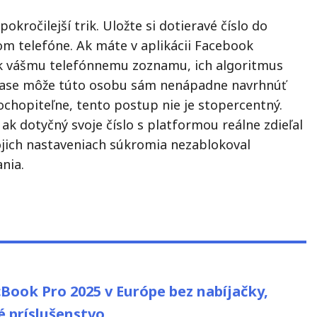
pokročilejší trik. Uložte si dotieravé číslo do
om telefóne. Ak máte v aplikácii Facebook
k vášmu telefónnemu zoznamu, ich algoritmus
ase môže túto osobu sám nenápadne navrhnúť
ochopiteľne, tento postup nie je stopercentný.
 ak dotyčný svoje číslo s platformou reálne zdieľal
vojich nastaveniach súkromia nezablokoval
nia.
us
Book Pro 2025 v Európe bez nabíjačky,
é príslušenstvo