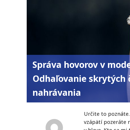
Správa hovorov v mode
Odhaľovanie skrytých č
nahrávania
Určite to poznáte.
vzápätí pozeráte 
v hlave. Kto sa mi 