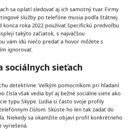
ach sa oplatí sledovať aj ich samotný tvar. Firmy
ingové služby po telefóne musia podľa štátnej
d konca roka 2022 používať špecifickú predvoľbu
ispleji takýto začiatok, s najväčšou
u vám idú niečo predať a hovor môžete s
m ignorovať.
a sociálnych sieťach
chu detektívne. Veľkým pomocníkom pri hľadaní
 čísla však vedia byť aj bežné sociálne siete ako
cie typu Skype. Ľudia si často svoje profily
telefónnym číslom. Skúste ho len tak zadať do
ľa. Niekedy sa okamžite objaví profil konkrétneho
e vyriešená.