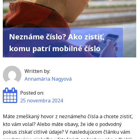
jazykových
modelov"
Neznáme číslo? Ako zistiť,
komu patrí mobilné číslo
Written by:
Annamária Nagyová
Posted on:
25 novembra 2024
Máte zmeškaný hovor z neznámeho čísla a chcete zistiť,
kto vám volal? Alebo máte obavy, že ide o podvodný
pokus získať citlivé údaje? V nasledujúcom článku vám