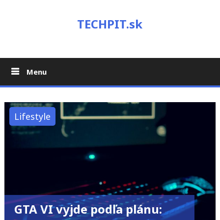
Skip
to
TECHPIT.sk
content
Menu
Lifestyle
GTA VI vyjde podľa plánu: