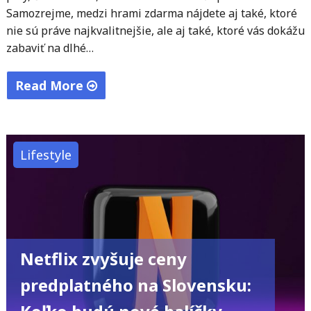
Samozrejme, medzi hrami zdarma nájdete aj také, ktoré
nie sú práve najkvalitnejšie, ale aj také, ktoré vás dokážu
zabaviť na dlhé…
Read More
"Najlepšie
mobilné
hry
Lifestyle
zadarmo:
7
Android
hier,
ktoré
Netflix zvyšuje ceny
stoja
predplatného na Slovensku:
za
vyskúšanie"