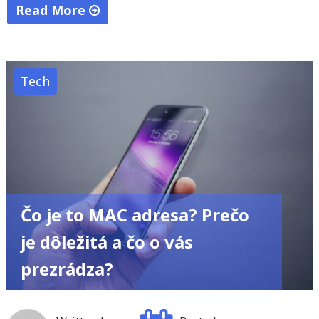
Read More
"GTA
VI
vyjde
Tech
podľa
plánu:
Fanúšikovia
sa
môžu
tešiť
Čo je to MAC adresa? Prečo
už
tento
je dôležitá a čo o vás
rok"
prezrádza?