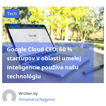
ukazuje
možný
Tech
dizajn
Galaxy
S25
Ultra"
Google Cloud CEO: 60 %
startupov v oblasti umelej
inteligencie používa našu
technológiu
Written by:
Annamária Nagyová