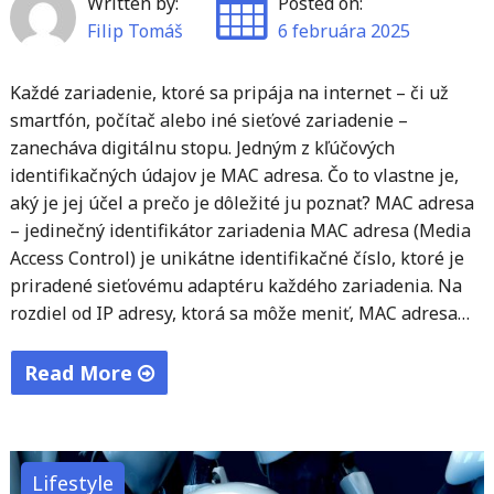
Written by:
Posted on:
Filip Tomáš
6 februára 2025
Každé zariadenie, ktoré sa pripája na internet – či už
smartfón, počítač alebo iné sieťové zariadenie –
zanecháva digitálnu stopu. Jedným z kľúčových
identifikačných údajov je MAC adresa. Čo to vlastne je,
aký je jej účel a prečo je dôležité ju poznať? MAC adresa
– jedinečný identifikátor zariadenia MAC adresa (Media
Access Control) je unikátne identifikačné číslo, ktoré je
priradené sieťovému adaptéru každého zariadenia. Na
rozdiel od IP adresy, ktorá sa môže meniť, MAC adresa…
Read More
"Čo
je
to
Lifestyle