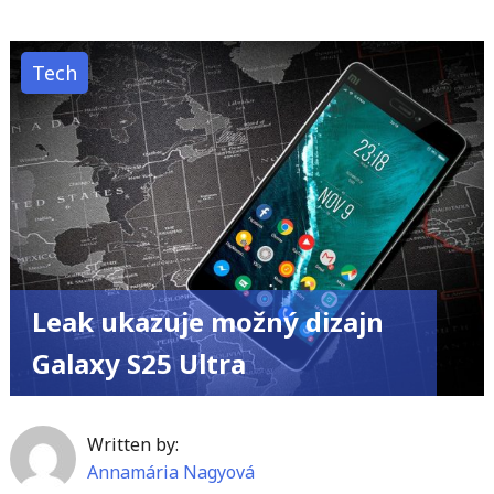
5
Pro
Tech
vs.
PC:
Akú
zostavu
PC
si
môžete
postaviť
Leak ukazuje možný dizajn
za
Galaxy S25 Ultra
cenu
PS5
Pro?"
Written by:
Annamária Nagyová