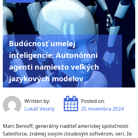
MAC
adresa?
Prečo
je
dôležitá
Budúcnosť umelej
a
inteligencie: Autonómni
čo
o
agenti namiesto veľkých
vás
jazykových modelov
prezrádza?"
Written by:
Posted on:
Lukáš Veselý
25 novembra 2024
Marc Benioff, generálny riaditeľ americkej spoločnosti
Salesforce, známej svojím cloudovým softvérom, verí, že