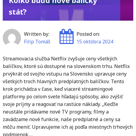
Koľko budú nové balíčky
stáť?
Written by:
Posted on:
Filip Tomáš
15 októbra 2024
Streamovacia služba Netflix zvyšuje ceny všetkých
balíčkov, ktoré sú dostupné na slovenskom trhu. Netflix
prvýkrát od svojho vstupu na Slovensko upravuje ceny
všetkých troch hlavných predplatných balíčkov. Tento
krok prichádza v čase, keď viaceré streamingové
platformy po celom svete hľadajú spôsoby, ako zvýšiť
svoje príjmy a reagovať na rastúce náklady. „Keďže
neustále pridávame nové TV programy, filmy a
zavádzame nové funkcie, naše predplatné a ceny sa
môžu meniť. Upravujeme ich aj podľa miestnych trhových
podmienok,…