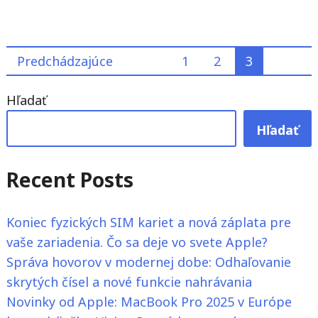
"Google
Cloud
CEO:
Stránkovanie
Predchádzajúce
1
2
3
60
%
príspevkov
Hľadať
startupov
v
Hľadať
oblasti
umelej
Recent Posts
inteligencie
používa
Koniec fyzických SIM kariet a nová záplata pre
našu
vaše zariadenia. Čo sa deje vo svete Apple?
technológiu"
Správa hovorov v modernej dobe: Odhaľovanie
skrytých čísel a nové funkcie nahrávania
Novinky od Apple: MacBook Pro 2025 v Európe