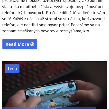
predstavíme niekoľko užitočných spôsobov, ako odhaliť
vlastníka mobilného čísla a zvýšiť svoju bezpečnosť pri
telefonických hovoroch. Prečo je dôležité vedieť, kto vám
volá? Každý z nás sa už stretol so situáciou, keď zazvonil
telefón, ale nestihli sme hovor prijať. Pozeráme sa na
zoznam zmeškaných hovorov a rozmýšľame, kto…
Read More
"Neznáme
číslo?
Ako
Tech
zistiť,
komu
patrí
mobilné
číslo"