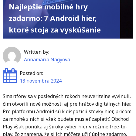
Najlepšie mobilné hry
zadarmo: 7 Android hier,
ktoré stoja za vyskúšanie
Written by:
Annamária Nagyová
Posted on:
13 novembra 2024
Smartfóny sa v posledných rokoch neuveriteľne vyvinuli,
čím otvorili nové možnosti aj pre hráčov digitálnych hier.
Pre platformu Android sú k dispozícii stovky hier, pričom
za mnohé z nich si však budete musieť zaplatiť. Obchod
Play však ponúka aj široký výber hier v režime free-to-
play, čo znamená, že si ich môžete užiť úplne zadarmo.