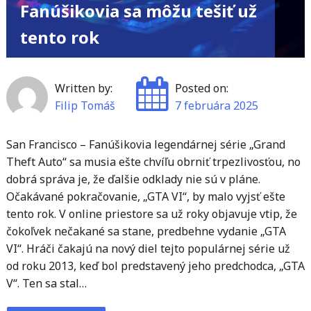
Fanúšikovia sa môžu tešiť už
tento rok
Written by:
Posted on:
Filip Tomáš
7 februára 2025
San Francisco – Fanúšikovia legendárnej série „Grand
Theft Auto“ sa musia ešte chvíľu obrniť trpezlivosťou, no
dobrá správa je, že ďalšie odklady nie sú v pláne.
Očakávané pokračovanie, „GTA VI“, by malo vyjsť ešte
tento rok. V online priestore sa už roky objavuje vtip, že
čokoľvek nečakané sa stane, predbehne vydanie „GTA
VI“. Hráči čakajú na nový diel tejto populárnej série už
od roku 2013, keď bol predstavený jeho predchodca, „GTA
V“. Ten sa stal…