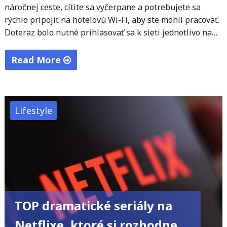
náročnej ceste, cítite sa vyčerpane a potrebujete sa
rýchlo pripojiť na hotelovú Wi-Fi, aby ste mohli pracovať.
Doteraz bolo nutné prihlasovať sa k sieti jednotlivo na…
Read More
"Apple
pripravuje
funkciu
Lifestyle
pre
iPhone,
iPad
a
Mac,
ktorá
TOP dramatické seriály na
zrýchli
prístup
Netflixe, ktoré si rozhodne