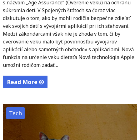
s názvom „Age Assurance“ (Overenie veku) na ochranu
súkromia detí. V Spojených štátoch sa čoraz viac
diskutuje o tom, ako by mohli rodičia bezpečne zdieľať
vek svojich detí s vývojármi aplikácií pri ich sťahovaní.
Medzi zákondarcami však nie je zhoda v tom, či by
overovanie veku malo byť povinnosťou vývojárov
aplikácií alebo samotných obchodov s aplikáciami. Nová
funkcia na určenie veku dieťaťa Nová technológia Apple
umožní rodičom zadať…
Read More
"Apple
zavádza
technológiu
Tech
na
ochranu
súkromia