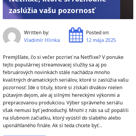
k
zaslúžia vašu pozornosť
Wi-
Fi"
Written by:
Posted on:
Vladimír Hlinka
12 mája 2025
Premýšľate, čo si večer pozrieť na Netflixe? V ponuke
tejto populárnej streamovacej služby sa aj po
februárových novinkách stále nachádza mnoho
kvalitných dramatických seriálov, ktoré si zaslúžia vašu
pozornosť. Ide o tituly, ktoré si získali divákov nielen
pútavým dejom, ale aj silnými hereckými výkonmi a
prepracovanou produkciou. Výber správneho seriálu
však nemusí byť jednoduchý. Mnohí z nás sa už popálili
na sľubnom začiatku, ktorý vyústil do slabého alebo
uponáhľaného finále. Ak si teda chcete byť…