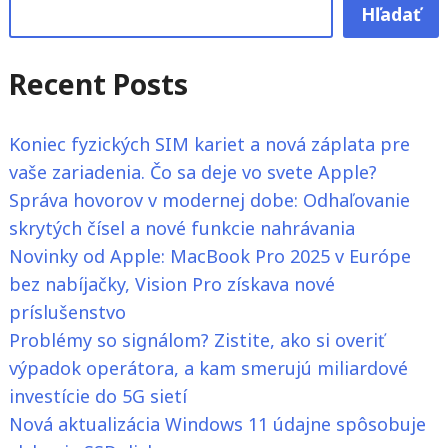
o
Hľadať
svete
kvantovej
Recent Posts
fyziky?"
Koniec fyzických SIM kariet a nová záplata pre
vaše zariadenia. Čo sa deje vo svete Apple?
Správa hovorov v modernej dobe: Odhaľovanie
skrytých čísel a nové funkcie nahrávania
Novinky od Apple: MacBook Pro 2025 v Európe
bez nabíjačky, Vision Pro získava nové
príslušenstvo
Problémy so signálom? Zistite, ako si overiť
výpadok operátora, a kam smerujú miliardové
investície do 5G sietí
Nová aktualizácia Windows 11 údajne spôsobuje