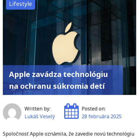
jednoducho
Lifestyle
zmeniť
heslo
k
Wi-
Fi:
Podrobný
návod
pre
Apple zavádza technológiu
každého"
na ochranu súkromia detí
Written by:
Posted on:
Lukáš Veselý
28 februára 2025
Spoločnosť Apple oznámila, že zavedie novú technológiu