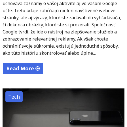
uchováva záznamy o vašej aktivite aj vo vašom Google
účte. Tieto údaje zahŕňajú nielen navštívené webové
stránky, ale aj výrazy, ktoré ste zadávali do vyhľadávača,
či dokonca obrázky, ktoré ste si prezerali. Spoločnosť
Google tvrdí, že ide o nástroj na zlepšovanie služieb a
zobrazovanie relevantnej reklamy. Ak však chcete
ochrániť svoje súkromie, existujú jednoduché spôsoby,
ako túto históriu skontrolovať alebo úplne…
Read More
"Ako
zobraziť
a
Tech
vymazať
históriu
vyhľadávania
v