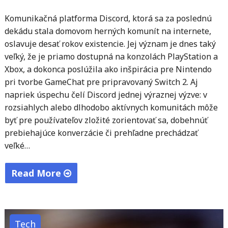
Komunikačná platforma Discord, ktorá sa za poslednú
dekádu stala domovom herných komunít na internete,
oslavuje desať rokov existencie. Jej význam je dnes taký
veľký, že je priamo dostupná na konzolách PlayStation a
Xbox, a dokonca poslúžila ako inšpirácia pre Nintendo
pri tvorbe GameChat pre pripravovaný Switch 2. Aj
napriek úspechu čelí Discord jednej výraznej výzve: v
rozsiahlych alebo dlhodobo aktívnych komunitách môže
byť pre používateľov zložité zorientovať sa, dobehnúť
prebiehajúce konverzácie či prehľadne prechádzať
veľké…
Read More
"Discord
zvažuje
využitie
Tech