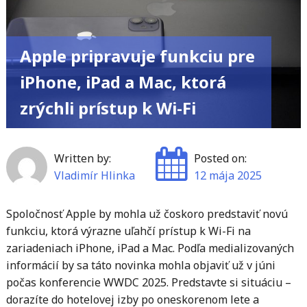
Google
účte"
Apple pripravuje funkciu pre
iPhone, iPad a Mac, ktorá
zrýchli prístup k Wi-Fi
Written by:
Posted on:
Vladimír Hlinka
12 mája 2025
Spoločnosť Apple by mohla už čoskoro predstaviť novú
funkciu, ktorá výrazne uľahčí prístup k Wi-Fi na
zariadeniach iPhone, iPad a Mac. Podľa medializovaných
informácií by sa táto novinka mohla objaviť už v júni
počas konferencie WWDC 2025. Predstavte si situáciu –
dorazíte do hotelovej izby po oneskorenom lete a