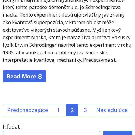
ktorý tento paradox demonštruje, je Schrödingerova
mačka. Tento experiment ilustruje zvláštny jav známy
ako kvantová superpozícia, v ktorom objekt môže
existovať vo viacerých stavoch súčasne. Myšlienkový
experiment: Mačka, ktorá je naraz živá aj mŕtva Rakúsky
fyzik Erwin Schrödinger navrhol tento experiment v roku
1935, aby poukázal na problémy tzv. kodanskej
interpretácie kvantovej mechaniky. Predstavme si…
Read More
"Paradox
Schrödingerovej
mačky:
Stránkovanie
Predchádzajúce
1
2
3
Nasledujúce
Čo
nám
príspevkov
Hľadať
odhaľuje