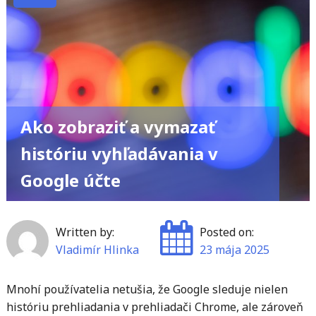
umelej
inteligencie
na
zhrnutie
rozhovorov"
Ako zobraziť a vymazať
históriu vyhľadávania v
Google účte
Written by:
Posted on:
Vladimír Hlinka
23 mája 2025
Mnohí používatelia netušia, že Google sleduje nielen
históriu prehliadania v prehliadači Chrome, ale zároveň