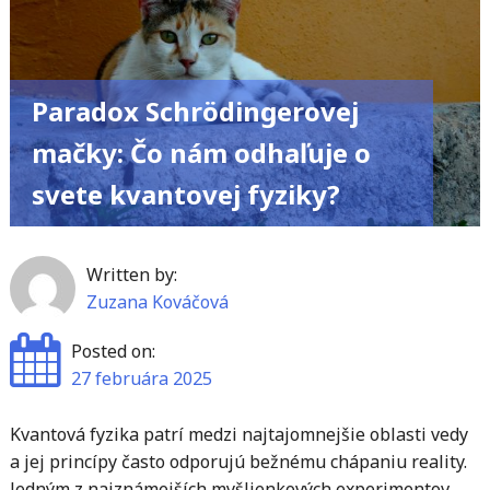
detí"
Paradox Schrödingerovej
mačky: Čo nám odhaľuje o
svete kvantovej fyziky?
Written by:
Zuzana Kováčová
Posted on:
27 februára 2025
Kvantová fyzika patrí medzi najtajomnejšie oblasti vedy
a jej princípy často odporujú bežnému chápaniu reality.
Jedným z najznámejších myšlienkových experimentov,