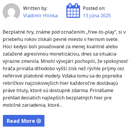
Written by:
Posted on:
Vladimír Hlinka
13 júna 2025
Bezplatné hry, známe pod označením „free-to-play“, si v
priebehu rokov získali pevné miesto v hernom svete.
Hoci kedysi boli považované za menej kvalitné alebo
zaťažené agresívnou monetizáciou, dnes sa situácia
výrazne zmenila. Mnohí vývojári pochopili, že spokojnosť
hráča prináša dlhodobo vyšší zisk než rýchle príjmy cez
neférové platobné modely. Vďaka tomu sa do popredia
rebríčkov najziskovejších hier každoročne dostávajú
práve tituly, ktoré sú dostupné zdarma. Prinášame
prehľad desiatich najlepších bezplatných hier pre
mobilné zariadenia, ktoré…
Read More
"Top