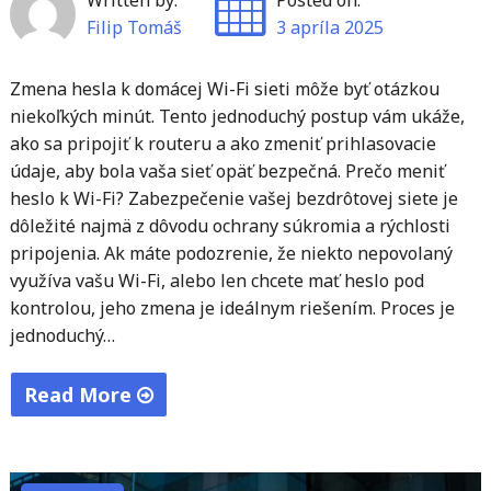
Written by:
Posted on:
Filip Tomáš
3 apríla 2025
Zmena hesla k domácej Wi-Fi sieti môže byť otázkou
niekoľkých minút. Tento jednoduchý postup vám ukáže,
ako sa pripojiť k routeru a ako zmeniť prihlasovacie
údaje, aby bola vaša sieť opäť bezpečná. Prečo meniť
heslo k Wi-Fi? Zabezpečenie vašej bezdrôtovej siete je
dôležité najmä z dôvodu ochrany súkromia a rýchlosti
pripojenia. Ak máte podozrenie, že niekto nepovolaný
využíva vašu Wi-Fi, alebo len chcete mať heslo pod
kontrolou, jeho zmena je ideálnym riešením. Proces je
jednoduchý…
Read More
"Ako
si