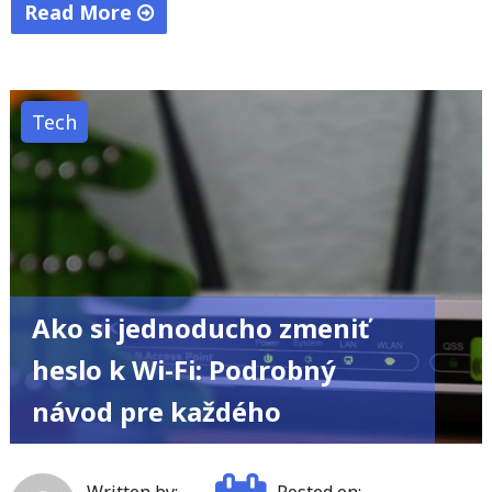
Read More
"Prečo
Windows
vyzerá
Tech
tak,
ako
vyzerá:
Rozhovor
s
odborníčkou
Ako si jednoducho zmeniť
na
vizuálnu
heslo k Wi-Fi: Podrobný
kultúru
návod pre každého
z
Passau"