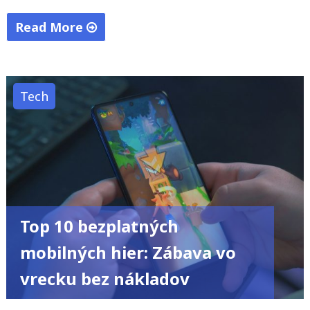
Read More
"Meta
a
Apple:
Tech
Dve
rozdielne
cesty
v
závode
o
Top 10 bezplatných
umelú
inteligenciu"
mobilných hier: Zábava vo
vrecku bez nákladov