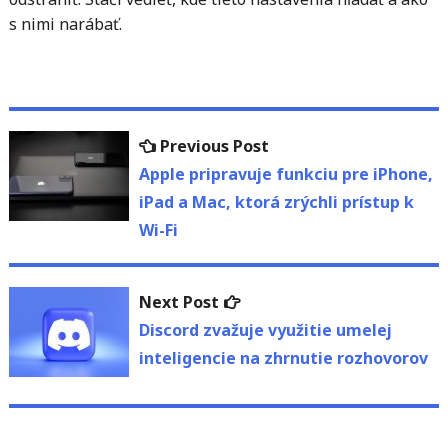
s nimi narábať.
Navigácia
Previous
Previous Post
v
post:
Apple pripravuje funkciu pre iPhone,
iPad a Mac, ktorá zrýchli prístup k
článku
Wi-Fi
Next
Next Post
post:
Discord zvažuje využitie umelej
inteligencie na zhrnutie rozhovorov